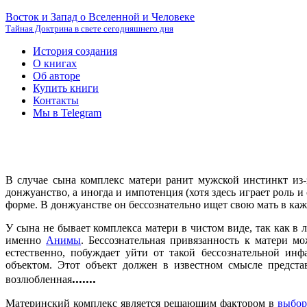
Восток и Запад о Вселенной и Человеке
Тайная Доктрина в свете сегодняшнего дня
История создания
О книгах
Об авторе
Купить книги
Контакты
Мы в Telegram
В случае сына комплекс матери ранит мужской инстинкт из-
донжуанство, а иногда и импотенция (хотя здесь играет роль 
форме. В донжуанстве он бессознательно ищет свою мать в ка
У сына не бывает комплекса матери в чистом виде, так как 
именно
Анимы
. Бессознательная привязанность к матери м
естественно, побуждает уйти от такой бессознательной ин
объектом. Этот объект должен в известном смысле предста
.......
возлюбленная
Материнский комплекс является решающим фактором в
выбор