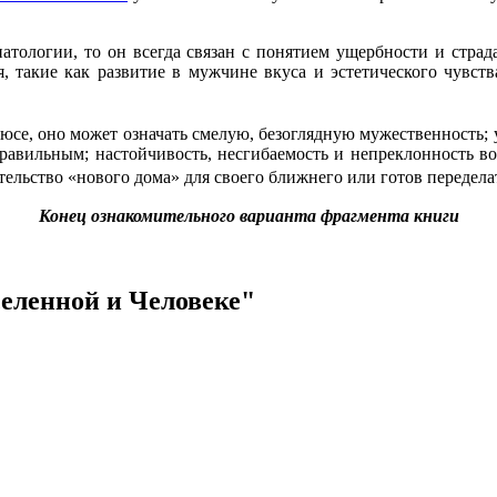
патологии, то он всегда связан с понятием ущербности и стра
 такие как развитие в мужчине вкуса и эстетического чувства
юсе, оно может означать смелую, безоглядную мужественность;
 правильным; настойчивость, несгибаемость и непреклонность во
тельство «нового дома» для своего ближнего или готов передела
Конец ознакомительного варианта фрагмента книги
селенной и Человеке"