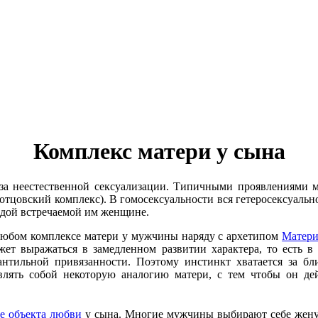
Комплекс матери у сына
за неестественной сексуализации. Типичными проявлениями м
и отцовский комплекс). В гомосексуальности вся гетеросексуальн
ждой встречаемой им женщине.
в любом комплексе матери у мужчины наряду с архетипом
Матер
ожет выражаться в замедленном развитии характера, то есть 
фантильной привязанности. Поэтому инстинкт хватается за 
влять собой некоторую аналогию матери, с тем чтобы он дей
е объекта любви
у сына. Многие мужчины выбирают себе жену, 