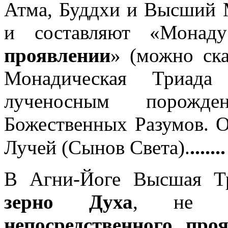
Атма, Буддхи и Высший 
и составляют «Монаду
проявлении
» (можно ск
Монадическая Триада 
лученосным порожде
Божественных Разумов. О
.......
Лучей (Сынов Света).
В Агни-Йоге Высшая Тр
зерно Духа
, не им
непосредственного
проя