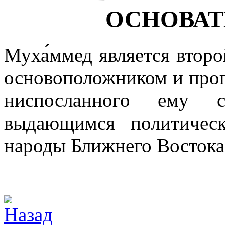
ОСНОВАТ
Муха́ммед является второ
основоположником и проп
ниспосланного ему 
выдающимся политичес
народы Ближнего Востока