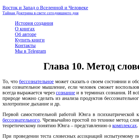
Восток и Запад о Вселенной и Человеке
Тайная Доктрина в свете сегодняшнего дня
История создания
О книгах
Об авторе
Купить книги
Контакты
Мы в Telegram
Глава 10. Метод сло
То, что
бессознательное
может сказать о своем состоянии и обс
нам сознательное мышление, если человек сможет воспользо
всегда выражается через
сознание
и в терминах сознания. И вс
природе можно сделать из анализа продуктов бессознательног
холотропное дыхание и др.
Первой самостоятельной работой Юнга в психиатрической к
бессознательного
. Чрезвычайно простой по технике метод сло
теоретическому понятию Юнга – представлению о
комплексах
.
При проведении теста словесных ассоциаций испытуемому пос