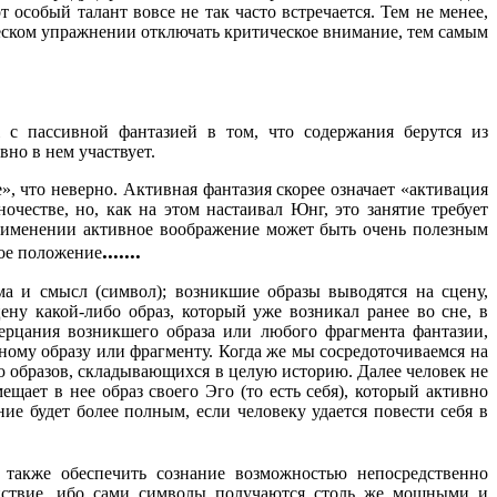
 особый талант вовсе не так часто встречается. Тем не менее,
ческом упражнении отключать критическое внимание, тем самым
с пассивной фантазией в том, что содержания берутся из
но в нем участвует.
, что неверно. Активная фантазия скорее означает «активация
естве, но, как на этом настаивал Юнг, это занятие требует
применении активное воображение может быть очень полезным
.......
ное положение
ма и смысл (символ); возникшие образы выводятся на сцену,
ну какой-либо образ, который уже возникал ранее во сне, в
ерцания возникшего образа или любого фрагмента фантазии,
ому образу или фрагменту. Когда же мы сосредоточиваемся на
ю образов, складывающихся в целую историю. Далее человек не
щает в нее образ своего Эго (то есть себя), который активно
ие будет более полным, если человеку удается повести себя в
также обеспечить сознание возможностью непосредственно
ействие, ибо сами символы получаются столь же мощными и