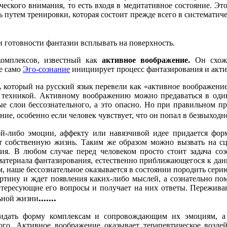
еского внимания, то есть входя в медитативное состояние. Этот
 путем тренировки, которая состоит прежде всего в системати
и готовности фантазии всплывать на поверхность.
комплексов, известный как
активное воображение.
Он схож 
ае само
Эго-сознание
инициирует процесс фантазирования и актив
,
который на русский язык перевели как «активное воображение»
 техникой. Активному воображению можно предаваться в одиноч
ные слои бессознательного, а это опасно. Но при правильном 
ие, особенно если человек чувствует, что он попал в безвыход
ой-либо эмоции, аффекту или навязчивой идее придается фор
 собственную жизнь. Таким же образом можно вызвать на сце
ия. В любом случае перед человеком просто стоит задача соз
атериала фантазирования, естественно приближающегося к данн
, наше бессознательное оказывается в состоянии породить сери
тину и ждет появления каких-либо мыслей, а сознательно поме
интересующие его вопросы и получает на них ответы. Переживан
.......
льной жизни
ридать форму комплексам и сопровождающим их эмоциям, а 
ого. Активное воображение оказывает терапевтическое возд