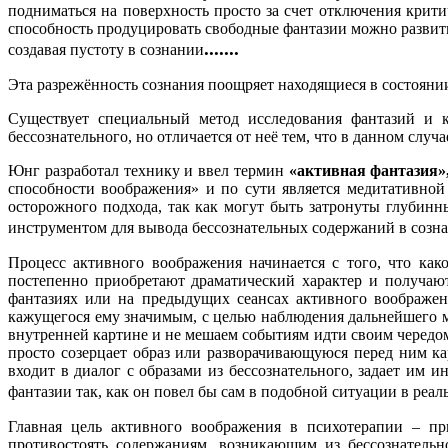
подниматься на поверхность просто за счет отключения критич
способность продуцировать свободные фантазии можно развить
.......
создавая пустоту в сознании
Эта разрежённость сознания поощряет находящиеся в состояни
Существует специальный метод исследования фантазий и 
бессознательного, но отличается от неё тем, что в данном случ
Юнг разработал технику и ввел термин
«активная фантазия»
способности воображения» и по сути является медитативной
осторожного подхода, так как могут быть затронуты глубин
инструментом для вывода бессознательных содержаний в сознан
Процесс активного воображения начинается с того, что как
постепенно приобретают драматический характер и получают
фантазиях или на предыдущих сеансах активного воображен
кажущегося ему значимым, с целью наблюдения дальнейшего м
внутренней картине и не мешаем событиям идти своим чередом
просто созерцает образ или разворачивающуюся перед ним кар
входит в диалог с образами из бессознательного, задает им 
фантазии так, как он повел бы сам в подобной ситуации в реа
Главная цель активного воображения в психотерапии – п
противостоять содержаниям, возникающим из бессознательн