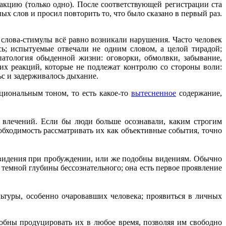
еакцию (только одно). После соответствующей регистрации ста
х слов и просил повторить то, что было сказано в первый раз.
слова-стимулы всё равно возникали нарушения. Часто человек
ь; испытуемые отвечали не одним словом, а целой тирадой;
опатология обыденной жизни: оговорки, обмолвки, забывание,
их реакций, которые не подлежат контролю со стороны воли:
ьс и задерживалось дыхание.
циональным тоном, то есть какое-то
вытесненное
содержание,
х влечений. Если бы люди больше осознавали, каким строгим
бходимость рассматривать их как объективные события, точно
новидения при пробуждении, или же подобны видениям. Обычно
 темной глубины бессознательного; она есть первое проявление
ьтуры, особенно очаровавших человека; проявиться в личных
собны продуцировать их в любое время, позволяя им свободно