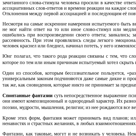
зачитанного слова-стимула человека просили в качестве отве
ассоциативных слов-ответов и времени реакции на каждое слов
Отклонения между первой ассоциацией и последующим её пов
Несмотря на самые искренние намерения испытуемого быть вн
не мог найти ответ на то или иное слово-стимул или медл
ошибались при воспроизведении своего ответа; заикались; з
рассеянность. При этом проявлялись следы легкого эмоцион
человек краснел или бледнел, начинал потеть, у него изменял
Юнг полагал, что такого рода реакции связаны с тем, что с
которое по тем или иным причинам испытуемый хотел скрыть и
Один из способов, которым бессознательное пользуется, «р
универсальным законам подчиняются даже самые дикие и прои
так же, как сновидения, которые никто не принимает за пред
Спонтанные фантазии
суть непосредственное выражение пси
они имеют композиционный и однородный характер. Их разно
поэзии, мудрости, мышления, религии; из нее рождаются все в
Кроме этих форм, фантазия может принимать вид планов; ил
ненавистях и страстных желаниях, в любых взаимоотношениях
Фантазии, как таковые, могут и не возникать у человека. Н