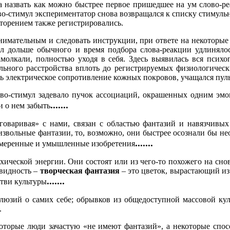
та назвать как можно быстрее первое пришедшее на ум слово-р
о-стимул экспериментатор снова возвращался к списку стимульны
торением также регистрировались.
имательным и следовать инструкции, при ответе на некоторые 
ил дольше обычного и время подбора слова-реакции удлинялос
амолкали, полностью уходя в себя. Здесь выявилась вся псих
ального расстройства вплоть до регистрируемых физиологическ
ось электрическое сопротивление кожных покровов, учащался пул
лово-стимул задевало пучок ассоциаций, окрашенных одним эмо
.......
 о нем забыть
азговаривая» с нами, связан с областью фантазий и навязчивы
звольные фантазии, то, возможно, они быстрее осознали бы нео
.......
намеренные и умышленные изобретения
хической энергии. Они состоят или из чего-то похожего на с
видность –
творческая фантазия
– это цветок, вырастающий из
.......
етви культуры
люзий о самих себе; обрывков из общедоступной массовой кул
.
екоторые люди зачастую «не имеют фантазий», а некоторые спо