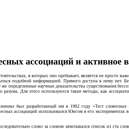
весных ассоциаций и активное 
тоятельствах, в которых оно пребывает, является не просто важ
ваться подобной информацией. Прямого доступа к нему нет. Б
ё же определенные научные доказательства существования бесс
о разума. Для этого используются такие методы, как ассоциат
линике был разработанный им в 1902 году «Тест словесных 
весных ассоциаций использовался Юнгом в его экспериментах вс
ледовательно слово за словом зачитывался список из ста слов