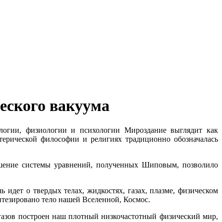
еского вакуума
логии, физиологии и психологии Мироздание выглядит как
терической философии и религиях традиционно обозначалась
ешение системы уравнений, полученных Шиповым, позволило
идет о твердых телах, жидкостях, газах, плазме, физическом
нтезировано тело нашей Вселенной, Космос.
 газов построен наш плотный низкочастотный физический мир,