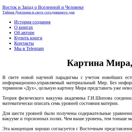
Восток и Запад о Вселенной и Человеке
Тайная Доктрина в свете сегодняшнего дня
История создания
О книгах
Об авторе
Купить книги
Контакты
Мы в Telegram
Картина Мира,
В свете новой научной парадигмы с учетом новейших ест
информационно-управляемый материальный Мир. Без информа
термином «Дух», цельную картину Мира представить уже нев
Теория физического вакуума академика Г.И.Шипова соедин
математически описать семь уровней состояния материи.
Для шести уровней были получены содержательные уравнения,
вакууме и торсионных полях. Чем выше уровень, тем тоньше ма
Эта концепция хорошо согласуется с Восточным представлени