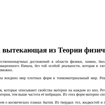
 вытекающая из Теории физич
ественнонаучных достижений в области физики, химии, био
ционного Начала, без той особой реальности, которая в эзо
озможно.
ила воедино мир плотных форм и тонкоматериальный мир. Р
 которые описывают свойства материи на каждом из них. Речь 
терия, тем выше частота её вибрации. Из этих форм материи си
ем о космических планах бытия. Из твердых тел, жидкостей и